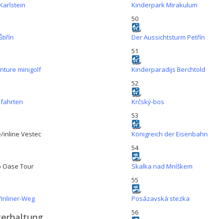
Karlstein
Kinderpark Mirakulum
50
Štiřín
Der Aussichtsturm Petřín
51
nture minigolf
Kinderparadijs Berchtold
52
fahrten
Krčský-bos
53
/inline Vestec
Königreich der Eisenbahn
54
o Oase Tour
Skalka nad Mníškem
55
/Inliner-Weg
Posázavská stezka
56
erhaltung