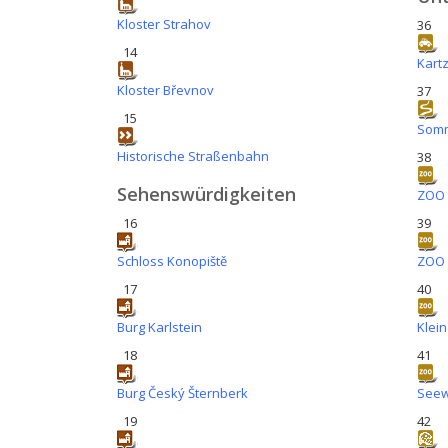
Kloster Strahov
36
14
Kart
Kloster Břevnov
37
15
Somm
Historische Straßenbahn
38
Sehenswürdigkeiten
ZOO 
16
39
Schloss Konopiště
ZOO 
17
40
Burg Karlstein
Klein
18
41
Burg Český Šternberk
Seew
19
42