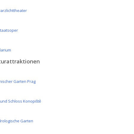
arzlichttheater
Staatsoper
darium
urattraktionen
nischer Garten Prag
 und Schloss Konopiště
rologische Garten