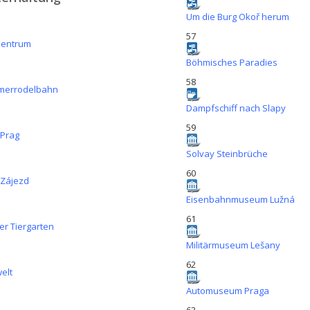
Um die Burg Okoř herum
57
zentrum
Böhmisches Paradies
58
errodelbahn
Dampfschiff nach Slapy
59
Prag
Solvay Steinbrüche
60
Zájezd
Eisenbahnmuseum Lužná
61
er Tiergarten
Militärmuseum Lešany
62
elt
Automuseum Praga