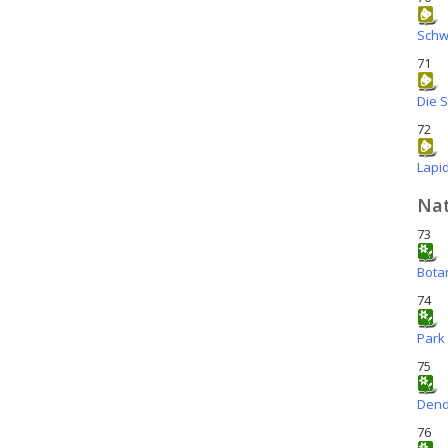
Schw
71
Die 
72
Lapi
Nat
73
Bota
74
Park
75
Dend
76