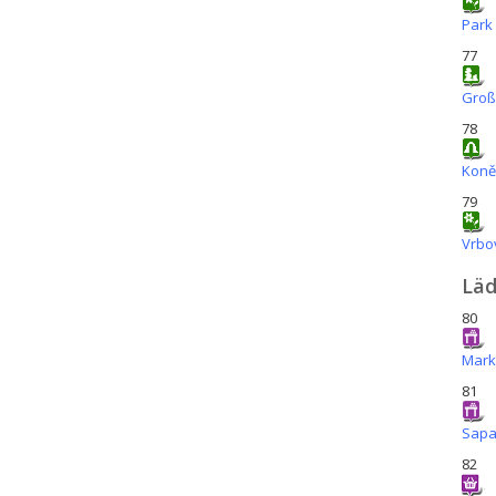
Park
77
Groß
78
Koně
79
Vrbo
Läd
80
Mark
81
Sapa
82