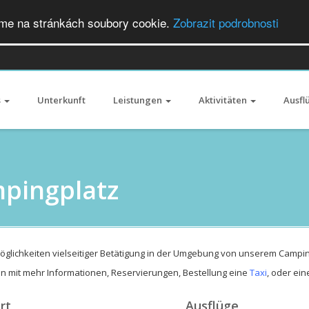
áme na stránkách soubory cookie.
Zobrazit podrobnosti
s
Unterkunft
Leistungen
Aktivitäten
Ausfl
pingplatz
Möglichkeiten vielseitiger Betätigung in der Umgebung von unserem Campin
en mit mehr Informationen, Reservierungen, Bestellung eine
Taxi
, oder ei
rt
Ausflüge