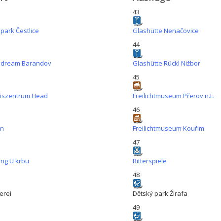
43
park Čestlice
Glashütte Nenačovice
44
dream Barandov
Glashütte Rückl Nižbor
45
iszentrum Head
Freilichtmuseum Přerov n.L.
46
en
Freilichtmuseum Kouřim
47
ing U krbu
Ritterspiele
48
erei
Dětský park Žirafa
49