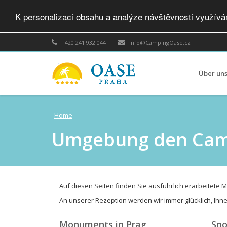
K personalizaci obsahu a analýze návštěvnosti využív
+420 241 932 044
info@CampingOase.cz
Über un
Home
Umgebung den Cam
Auf diesen Seiten finden Sie ausführlich erarbeitete 
An unserer Rezeption werden wir immer glücklich, Ihn
Monuments in Prag
Spo