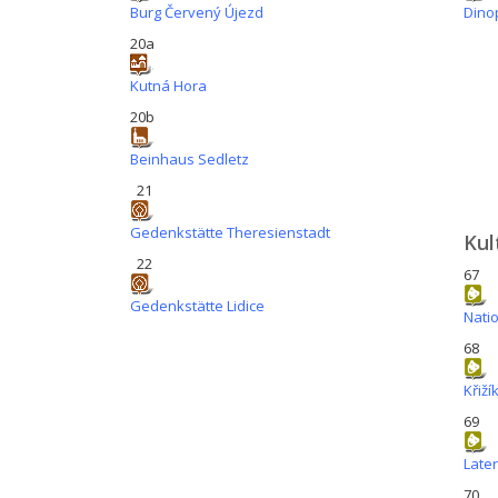
Burg Červený Újezd
Dino
20a
Kutná Hora
20b
Beinhaus Sedletz
21
Gedenkstätte Theresienstadt
Kul
22
67
Gedenkstätte Lidice
Natio
68
Křiží
69
Late
70