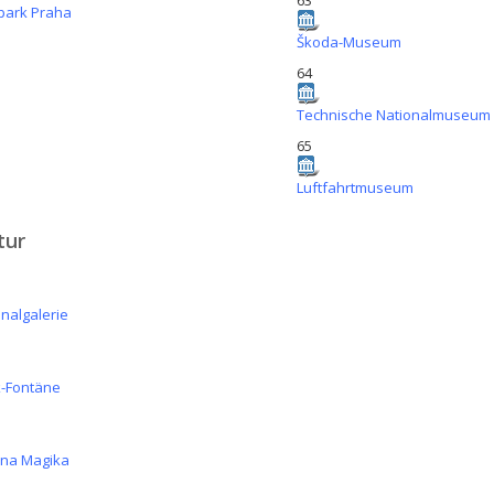
63
park Praha
Škoda-Museum
64
Technische Nationalmuseum
65
Luftfahrtmuseum
tur
nalgalerie
k-Fontäne
rna Magika