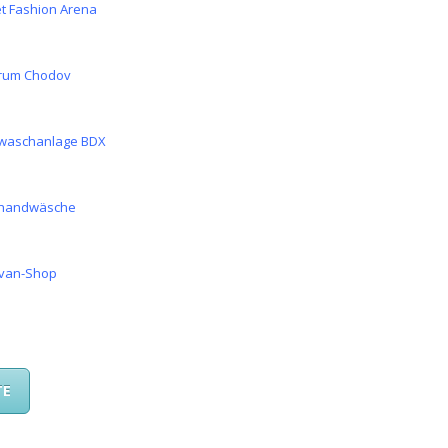
et Fashion Arena
rum Chodov
waschanlage BDX
handwäsche
van-Shop
TE