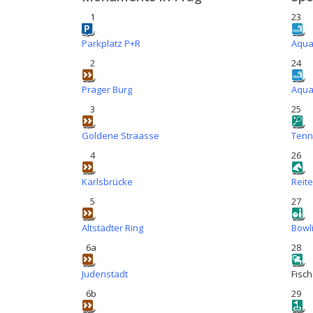
1
23
Parkplatz P+R
Aqua
2
24
Prager Burg
Aqua
3
25
Goldene Straasse
Tenn
4
26
Karlsbrücke
Reit
5
27
Altstädter Ring
Bowl
6a
28
Judenstadt
Fisch
6b
29