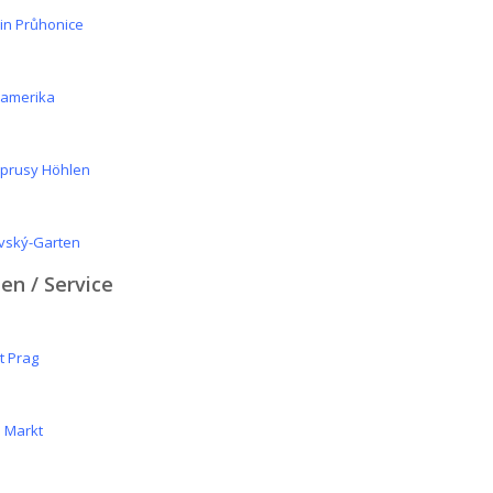
 in Průhonice
amerika
prusy Höhlen
vský-Garten
en / Service
t Prag
 Markt