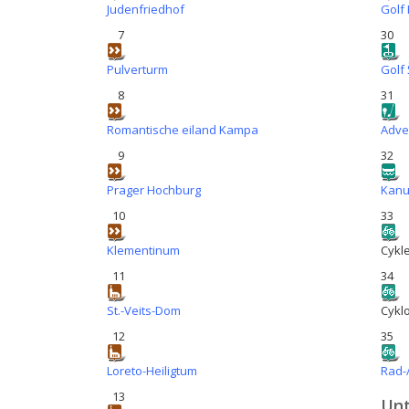
Judenfriedhof
Golf 
7
30
Pulverturm
Golf 
8
31
Romantische eiland Kampa
Adve
9
32
Prager Hochburg
Kanu
10
33
Klementinum
Cykle
11
34
St.-Veits-Dom
Cykl
12
35
Loreto-Heiligtum
Rad-
13
Unt