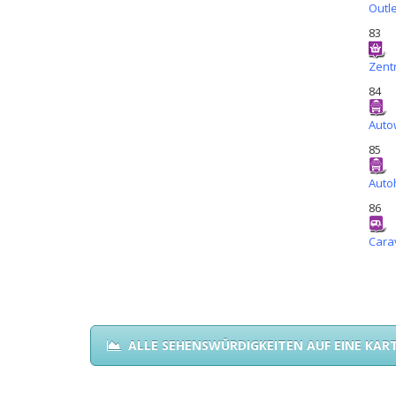
Outl
83
Zent
84
Auto
85
Auto
86
Cara
ALLE SEHENSWÜRDIGKEITEN AUF EINE KAR